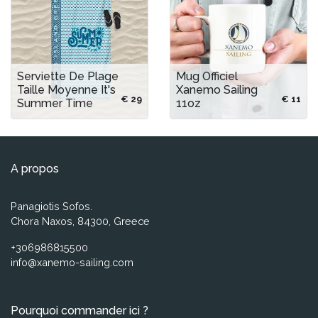
Serviette De Plage
Mug Officiel
Taille Moyenne It's
Xanemo Sailing
€ 29
€ 11
Summer Time
11oz
A propos
Panagiotis Sofos.
Chora Naxos, 84300, Greece
+306986815500
info@xanemo-sailing.com
Pourquoi commander ici ?