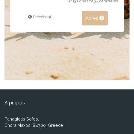
0
/13 lignes de 35 caracteres
Précédent
Apres
A propos
Panagiotis Sofos.
Chora Naxos, 84300, Greece