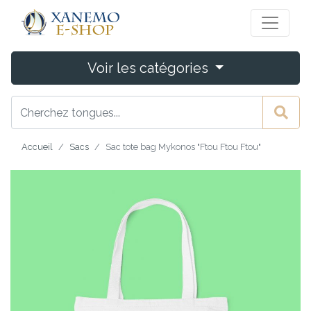
Voir les catégories
Accueil
Sacs
Sac tote bag Mykonos "Ftou Ftou Ftou"