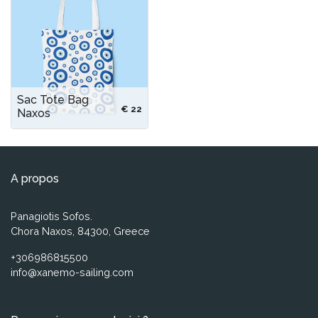
Sac Tote Bag
€ 22
Naxos
A propos
Panagiotis Sofos.
Chora Naxos, 84300, Greece
+306986815500
info@xanemo-sailing.com