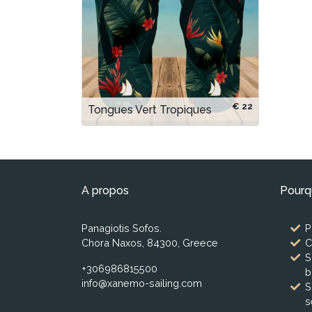
€ 22
Tongues Vert Tropiques
A propos
Pourq
Panagiotis Sofos.
P
Chora Naxos, 84300, Greece
C
S
+306986815500
b
info@xanemo-sailing.com
S
s