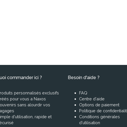
uoi commander ici ?
Besoin d'aide ?
roduits personnalisés exclusifs
FAQ
réés pour vous a Naxos
Centre d'aide
ouvenirs sans alourdir vos
Options de paiement
agages
Politique de confidentiali
imple d'utilisation, rapide et
Conditions générales
écurisé
d'utilisation